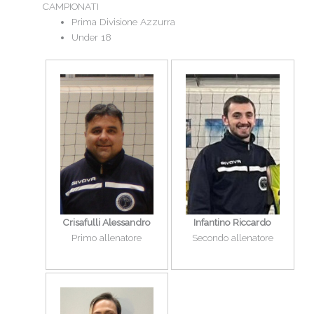
CAMPIONATI
Prima Divisione Azzurra
Under 18
Crisafulli Alessandro
Infantino Riccardo
Primo allenatore
Secondo allenatore