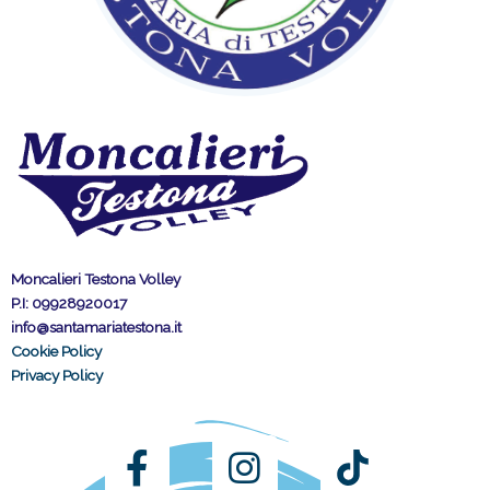
Moncalieri Testona Volley
P.I: 09928920017
info@santamariatestona.it
Cookie Policy
Privacy Policy
F
I
a
n